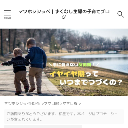
マツホシシラベ｜ずくなし主婦の子育てブロ
グ
マツホシシラベHOME
>
ママ目線
>
ママ目線
>
ご訪問ありがとうございます、松星です。本ページはプロモーショ
ンが含まれています。