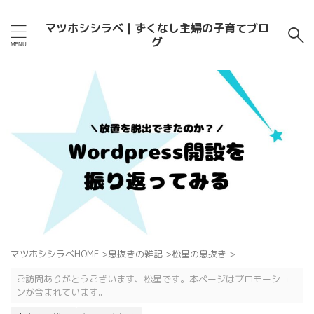
マツホシシラベ｜ずくなし主婦の子育てブロ
グ
マツホシシラベHOME
>
息抜きの雑記
>
松星の息抜き
>
ご訪問ありがとうございます、松星です。本ページはプロモーショ
ンが含まれています。