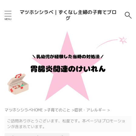
マツホシシラベ｜ずくなし主婦の子育てブロ
グ
マツホシシラベHOME
>
子育てのこと
>
症状・アレルギー
>
ご訪問ありがとうございます、松星です。本ページはプロモーショ
ンが含まれています。